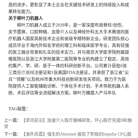
造的进步，更彰显了本土企业在关键技术研发上的持续投入和成
果转化能力。
关于柳叶刀机器人
柳叶刀机器人成立于2018年，是一家深度布局脊柱/创伤、
关节置换、口腔种植、血管介入以及神经外科五大手术赛道的医
疗机器人国家高新技术企业和省级专精特新企业。研发团队核心
成员毕业于海内外知名学府的理工科和临床医学专业，具有较强
的医工融合背景和扎实的技术实力，并与南京大学医学院附属鼓
楼医院以及浙江大学附属第二医院等专业机构建立了稳定、高效
的集产、学、研、医于一体的科研创新平台。公司累计获批6张
三类
医疗器械
注册证和1张美国FDA注册证，并承担了浙江省“尖
兵”“领雁”以及杭州市重大科技创新研发攻关项目。致力于为医
院提供人工智能辅助诊断、个体化手术计划、手术导航机器人系
统、术后评估等全流程解决方案。柳叶万桶盟人产马年队
TAG标签：
上一篇：
【资讯前沿】加速介入医疗器械研发，环心医疗完成B轮融
资
下一篇：
【海外风雲】强生的Abiomed 报告了积极的Impella CP心脏