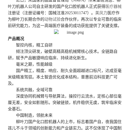
近日，从国家药品监督管理局（NMPA）传来重磅消息：柳
叶刀机器人公司自主研发的国产化口腔机器人正式获得
医疗器械
注册证（注册证编号：国械注准20253011747）。
美凤力
医疗作
为柳叶刀长期合作的
动物试验
合作伙伴，再次以专业可靠的临床
前研究能力，为这一高端医疗装备的成功获批提供了关键支撑。
产品概况
智控内核，精工自研
倾注顶尖研发，破壁高精高稳机械臂核心技术。全链路自
研，赋予产品敏捷响应临床、持续进化新生。
毫米之巅，性能越级
国产精工，精度、响应、耐久全面超越进口标尺，达成亚毫
米级精准驾驭。本土智造优化成本结构，普惠前沿科技更广可
及。
系统共融，全域可靠
深度协同机械臂与导航算法，操控行云流水，定核心部位毫
厘无差，安全如影随形。突破链锁，机件稳供无虞，筑牢临床安
全基石。
中国制造，领航未来
柳叶刀国产化口腔机器人的上市，标志着国产自，夜我国住
孩儿不斗于领域的创新能力和产业链实力。这不仅体现了中国制