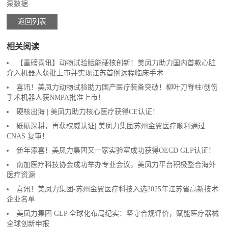
泵数据
返回列表
相关阅读
【重磅喜讯】动物试验赋能硬核创新！美凤力助力国内首款心脏
介入机器人获批上市并实现江苏首例远程临床手术
喜讯！美凤力动物试验助力国产医疗装备突破！柳叶刀脊柱/创伤
手术机器人获NMPA批准上市！
硬核出海 | 美凤力助力核心医疗获得CE认证！
砥砺深耕，再获权威认证| 美凤力集团苏州金翼医疗顺利通过
CNAS 复审！
新年添喜！美凤力集团又一家实验室成功获得OECD GLP认证！
南加医疗科技协会成功举办专业会议，美凤力平台积极整合海外
医疗资源
喜讯！美凤力集团-苏州金翼医疗科技入选2025年江苏省高新技术
企业名单
美凤力集团 GLP 全球化布局纪实：坚守合规评价，赋能医疗器械
全球创新申报