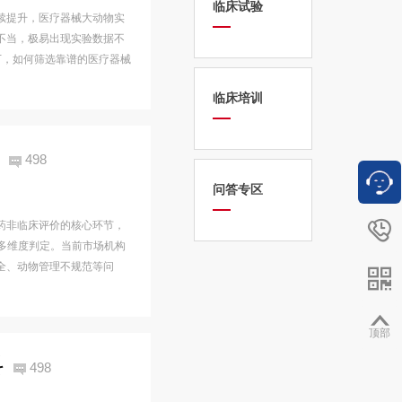
临床试验
续提升，医疗器械大动物实
不当，极易出现实验数据不
架下，如何筛选靠谱的医疗器械
临床培训
498
问答专区

药非临床评价的核心环节，
多维度判定。当前市场机构
全、动物管理不规范等问


顶部
料
498