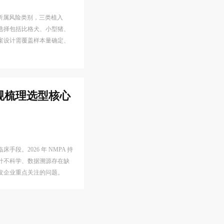
品所属风险类别，三类植入
选择包括比格犬、小型猪、
案设计需覆盖样本量确定、
规梳理选型核心
。2026 年 NMPA 持
计不科学、数据溯源存在缺
发企业重点关注的问题。