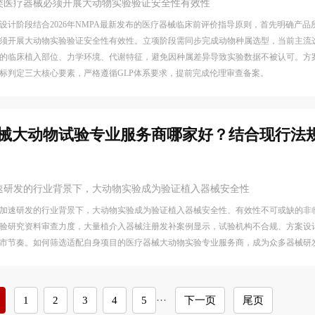
类医疗器械必须开展大动物实验验证安全性有效性
设计阶段结合2026年NMPA最新发布的医疗器械临床前评价指导原则，首先明确产
须开展大动物实验验证安全性有效性。立项阶段需同步完成动物种属选型，当前主流
的临床植入部位、力学环境、代谢特征，避免因种属差异导致实验数据不被认可。方
标判定三大核心要素，严格遵循GLP体系要求，提前完成伦理审查备案。
医疗器械大动物试验专业服务商哪家好？结合现行法
速研发的行业背景下，大动物实验成为验证植入器械安全性
速研发的行业背景下，大动物实验成为验证植入器械安全性、有效性不可或缺的非临床手段
验研究资料审查力度，大量植介入器械注册发补案例显示，试验机构不合规、方案设
市节奏。如何筛选适配自身项目的医疗器械大动物实验专业服务商，成为众多器械研
1
2
3
4
5
···
下一页
尾页