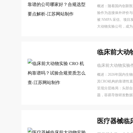
概述：随着国内创新医
验作为连接体外评价与
被 NMPA 采信、项
大动物实验公司，成为
临床前大动
临床前大动物实验
概述：2026年国内
其CRO机构的靠谱性
呈现分层格局：头部合
题，容易导致研发数据
医疗器械临