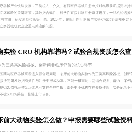
疗器械产业快速发展，三类植入、介入、有源医疗器械注册申报对临床前证据要求持
临床试验的关键环节，其数据合规性、科学性直接影响注册审评进度，一旦机构选择
目发补重做、研发周期拉长等问题。2026 年，在现行医疗器械与实验动物监管法规框
众多器械研发企业重点关注的问题。
物实验 CRO 机构靠谱吗？试验合规资质怎么查
作为三类高风险器械、创新药非临床评价的核心环节
生物医药与医疗器械研发进入强合规周期，临床前大动物实验作为三类高风险器械、创新
直接决定研发数据有效性与注册申报成功率，不能一概而论，需结合资质、能力、案例
规CRO依托完整GLP体系可支撑全球申报，部分中小机构存在资质挂靠、实验记录不
不被NMPA采信，拖慢上市节奏。
床前大动物实验怎么做？申报需要哪些试验资