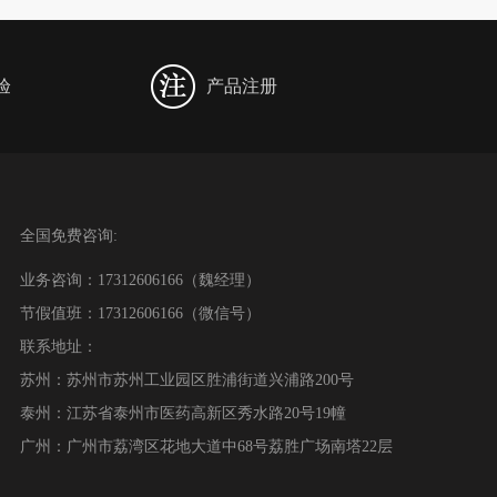
验
产品注册
全国免费咨询:
业务咨询：17312606166（魏经理）
节假值班：17312606166（微信号）
联系地址：
苏州：苏州市苏州工业园区胜浦街道兴浦路200号
泰州：江苏省泰州市医药高新区秀水路20号19幢
广州：广州市荔湾区花地大道中68号荔胜广场南塔22层