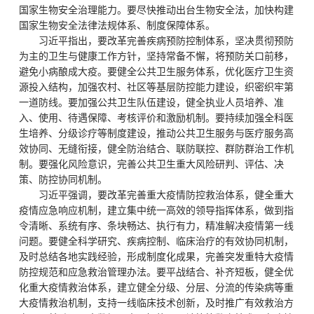
国家生物安全治理能力。要尽快推动出台生物安全法，加快构建
国家生物安全法律法规体系、制度保障体系。
习近平指出，要改革完善疾病预防控制体系，坚决贯彻预防
为主的卫生与健康工作方针，坚持常备不懈，将预防关口前移，
避免小病酿成大疫。要健全公共卫生服务体系，优化医疗卫生资
源投入结构，加强农村、社区等基层防控能力建设，织密织牢第
一道防线。要加强公共卫生队伍建设，健全执业人员培养、准
入、使用、待遇保障、考核评价和激励机制。要持续加强全科医
生培养、分级诊疗等制度建设，推动公共卫生服务与医疗服务高
效协同、无缝衔接，健全防治结合、联防联控、群防群治工作机
制。要强化风险意识，完善公共卫生重大风险研判、评估、决
策、防控协同机制。
习近平强调，要改革完善重大疫情防控救治体系，健全重大
疫情应急响应机制，建立集中统一高效的领导指挥体系，做到指
令清晰、系统有序、条块畅达、执行有力，精准解决疫情第一线
问题。要健全科学研究、疾病控制、临床治疗的有效协同机制，
及时总结各地实践经验，形成制度化成果，完善突发重特大疫情
防控规范和应急救治管理办法。要平战结合、补齐短板，健全优
化重大疫情救治体系，建立健全分级、分层、分流的传染病等重
大疫情救治机制，支持一线临床技术创新，及时推广有效救治方