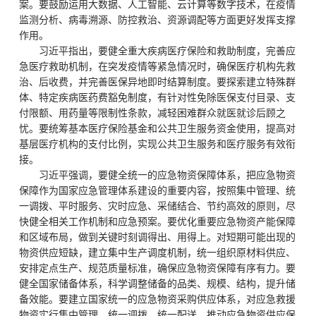
案。要鼓励运用大数据、人工智能、云计算等数字技术，在疫情
监测分析、病毒溯源、防控救治、资源调配等方面更好发挥支撑
作用。
习近平指出，要健全重大疾病医疗保险和救助制度，完善应
急医疗救助机制，在突发疫情等紧急情况时，确保医疗机构先救
治、后收费，并完善医保异地即时结算制度。要探索建立特殊群
体、特定疾病医药费豁免制度，有针对性免除医保支付目录、支
付限额、用药量等限制性条款，减轻困难群众就医就诊后顾之
忧。要统筹基本医疗保险基金和公共卫生服务资金使用，提高对
基层医疗机构的支付比例，实现公共卫生服务和医疗服务有效衔
接。
习近平强调，要健全统一的应急物资保障体系，把应急物资
保障作为国家应急管理体系建设的重要内容，按照集中管理、统
一调拨、平时服务、灾时应急、采储结合、节约高效的原则，尽
快健全相关工作机制和应急预案。要优化重要应急物资产能保障
和区域布局，做到关键时刻调得出、用得上。对短期可能出现的
物资供应短缺，建立集中生产调度机制，统一组织原材料供应、
安排定点生产、规范质量标准，确保应急物资保障有序有力。要
健全国家储备体系，科学调整储备的品类、规模、结构，提升储
备效能。要建立国家统一的应急物资采购供应体系，对应急救援
物资实行集中管理、统一调拨、统一配送，推动应急物资供应保