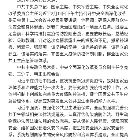
2021年10月15日来源：
中共中央总书记、国家主席、中央军委主席、中央全面深化
改革委员会主任习近平2月14日下午主持召开中央全面深化改革
委员会第十二次会议并发表重要讲话。他强调，确保人民群众生
命安全和身体健康，是我们党治国理政的一项重大任务。既要立
足当前，科学精准打赢疫情防控阻击战，更要放眼长远，总结经
验、吸取教训，针对这次疫情暴露出来的短板和不足，抓紧补短
板、堵漏洞、强弱项，该坚持的坚持，该完善的完善，该建立的
建立，该落实的落实，完善重大疫情防控体制机制，健全国家公
共卫生应急管理体系。
中共中央政治局常委、中央全面深化改革委员会副主任李克
强、王沪宁、韩正出席会议。
习近平在讲话中指出，这次抗击新冠肺炎疫情，是对国家治
理体系和治理能力的一次大考。要研究和加强疫情防控工作，从
体制机制上创新和完善重大疫情防控举措，健全国家公共卫生应
急管理体系，提高应对突发重大公共卫生事件的能力水平。
习近平强调，要强化公共卫生法治保障，全面加强和完善公
共卫生领域相关法律法规建设，认真评估传染病防治法、野生动
物保护法等法律法规的修改完善。要从保护人民健康、保障国家
安全、维护国家长治久安的高度，把生物安全纳入国家安全体
系，系统规划国家生物安全风险防控和治理体系建设，全面提高