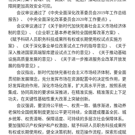
障网更加高效安全可控。
会议审议通过了《中央全面深化改革委员会2019年工作总结
报告》、《中央全面深化改革委员会2020年工作要点》。
会议审议通过了《关于新时代加快完善社会主义市场经济体
制的意见》、《企业职工基本养老保险全国统筹改革方案》、
《赋予科研人员职务科技成果所有权或长期使用权试点实施方
案》、《关于深化事业单位改革试点工作的指导意见》、《关于
深入推进国家高端智库建设试点工作的意见》、《关于推动基础
设施高质量发展的意见》、《关于进一步推进服务业改革开放发
展的指导意见》。
会议指出，新时代加快完善社会主义市场经济体制，要全面
贯彻新发展理念，充分发挥市场在资源配置中的决定性作用，更
好发挥政府作用，深化市场化改革，扩大高水平开放，按照系统
集成、协同高效的要求纵深推进，在精准实施、精准落实上下足
功夫，在关键性基础性重大改革上突破创新。
会议强调，要坚持公平统一、权责一致、循序渐进，推动养
老保险全国统筹制度更加公平更可持续，全面建成覆盖全民、城
乡统筹、权责清晰、保障适度、可持续的多层次社会保障体系。
要加强知识产权保护和产权激励，赋予科研人员职务科技成果所
有权或长期使用权，健全决策机制，规范操作流程，探索形成赋