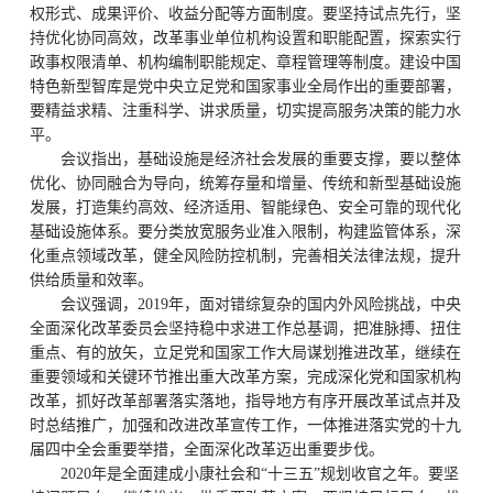
权形式、成果评价、收益分配等方面制度。要坚持试点先行，坚
持优化协同高效，改革事业单位机构设置和职能配置，探索实行
政事权限清单、机构编制职能规定、章程管理等制度。建设中国
特色新型智库是党中央立足党和国家事业全局作出的重要部署，
要精益求精、注重科学、讲求质量，切实提高服务决策的能力水
平。
会议指出，基础设施是经济社会发展的重要支撑，要以整体
优化、协同融合为导向，统筹存量和增量、传统和新型基础设施
发展，打造集约高效、经济适用、智能绿色、安全可靠的现代化
基础设施体系。要分类放宽服务业准入限制，构建监管体系，深
化重点领域改革，健全风险防控机制，完善相关法律法规，提升
供给质量和效率。
会议强调，2019年，面对错综复杂的国内外风险挑战，中央
全面深化改革委员会坚持稳中求进工作总基调，把准脉搏、扭住
重点、有的放矢，立足党和国家工作大局谋划推进改革，继续在
重要领域和关键环节推出重大改革方案，完成深化党和国家机构
改革，抓好改革部署落实落地，指导地方有序开展改革试点并及
时总结推广，加强和改进改革宣传工作，一体推进落实党的十九
届四中全会重要举措，全面深化改革迈出重要步伐。
2020年是全面建成小康社会和“十三五”规划收官之年。要坚