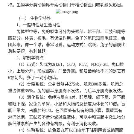
称。生物学分类动物界脊索动物门脊椎动物亚门哺乳纲兔形目。
（一） 生物学特性
1、一般特性及生活习性
兔体型中等，兔的躯体可分为头颈部、躯干部、四肢和尾等
四部分。体表：被毛，有保温作用。兔子的尾巴短而毛茸茸，会
团起来，像一个球，非常可爱。运动方式：跳跃，兔子的前肢比
后肢要短，有利跳跃。
2、解剖学特点
（1）齿式：齿式为2(I2/1，C0/0，P3/2，N3/3)=28。兔口腔
小，上唇分开，形成豁嘴，门齿外露。和啮齿动物不同的是它有
6颗切齿，多了一对小切齿。
（2）骨骼系统：全身骨骼共275块，肌肉300多条。肌肉总
重占体重35％。兔的前半身肌肉不发达，而后半身肌肉很发达。
（3）消化系统：兔唾液腺有4对，即腮腺、颌下腺、舌下腺
和眶下腺。家兔为单胃，小肠和大肠的总长度为体长的10倍。盲
肠非常大，占腹腔的1/3。在回盲处有特有的圆小囊，囊壁富有
淋巴滤泡，其黏膜不断分泌碱性液体，可以中和盲肠中微生物分
解纤维素所产生的各种有机酸，有利于消化吸收。
（4）生殖系统：雄兔睾丸可以自由地下降到阴囊或缩回腹