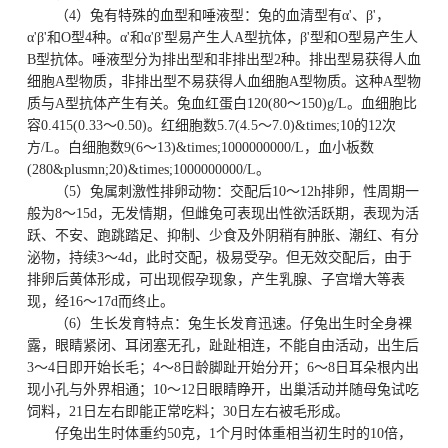
（4）兔有特殊的血型和唾液型：兔的血清型有α'、β'，
α'β'和O型4种。α'和α'β'型易产生人A型抗体，β'型和O型易产生人
B型抗体。唾液型分为排出型和非排出型2种。排出型易获得人血
细胞A型物质，非排出型不易获得人血细胞A型物质。这种A型物
质与A型抗体产生有关。兔血红蛋白120(80～150)g/L。血细胞比
容0.415(0.33～0.50)。红细胞数5.7(4.5～7.0)&times;10的12次
方/L。白细胞数9(6～13)&times;1000000000/L，血小板数
(280&plusmn;20)&times;1000000000/L。
（5）兔属刺激性排卵动物：交配后10～12h排卵，性周期一
般为8～15d，无发情期，但雌兔可表现出性欲活跃期，表现为活
跃、不安、跑跳踏足、抑制、少食及外阴稍有肿胀、潮红、有分
泌物，持续3～4d，此时交配，极易受孕。但无效交配后，由于
排卵后黄体形成，可出现假孕现象，产生乳腺、子宫增大等表
现，经16～17d而终止。
（6）生长发育特点：兔生长发育迅速。仔兔出生时全身裸
露，眼睛紧闭、耳闭塞无孔，趾趾相连，不能自由活动，出生后
3～4日即开始长毛；4～8日龄脚趾开始分开；6～8日耳朵根内出
现小孔与外界相通；10～12日眼睛睁开，出巢活动并随母兔试吃
饲料，21日左右即能正常吃料；30日左右被毛形成。
仔兔出生时体重约50克，1个月时体重相当初生时的10倍，