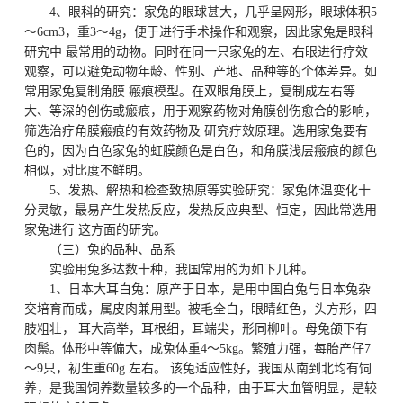
4、眼科的研究：家兔的眼球甚大，几乎呈网形，眼球体积5
～6cm3，重3～4g，便于进行手术操作和观察，因此家兔是眼科
研究中 最常用的动物。同时在同一只家兔的左、右眼进行疗效
观察，可以避免动物年龄、性别、产地、品种等的个体差异。如
常用家兔复制角膜 瘢痕模型。在双眼角膜上，复制成左右等
大、等深的创伤或瘢痕，用于观察药物对角膜创伤愈合的影响，
筛选治疗角膜瘢痕的有效药物及 研究疗效原理。选用家兔要有
色的，因为白色家兔的虹膜颜色是白色，和角膜浅层瘢痕的颜色
相似，对比度不鲜明。
5、发热、解热和检查致热原等实验研究：家兔体温变化十
分灵敏，最易产生发热反应，发热反应典型、恒定，因此常选用
家兔进行 这方面的研究。
（三）兔的品种、品系
实验用兔多达数十种，我国常用的为如下几种。
1、日本大耳白兔：原产于日本，是用中国白兔与日本兔杂
交培育而成，属皮肉兼用型。被毛全白，眼睛红色，头方形，四
肢粗壮， 耳大高举，耳根细，耳端尖，形同柳叶。母兔颌下有
肉鬃。体形中等偏大，成兔体重4～5kg。繁殖力强，每胎产仔7
～9只，初生重60g 左右。 该兔适应性好，我国从南到北均有饲
养，是我国饲养数量较多的一个品种，由于耳大血管明显，是较