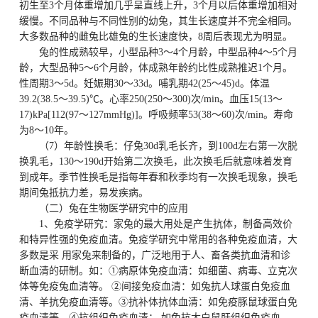
初生至3个月体重增加几乎呈直线上升，3个月以后体重增加相对
缓慢。不同品种与不同性别的幼兔，其生长速度并不完全相同。
大多数品种的雌兔比雄兔的生长速度快，8周后表现尤为明显。
兔的性成熟较早，小型品种3～4个月龄，中型品种4～5个月
龄，大型品种5～6个月龄，体成熟年龄约比性成熟推迟1个月。
性周期3～5d。妊娠期30～33d。哺乳期42(25～45)d。体温
39.2(38.5～39.5)℃。心率250(250～300)次/min。血压15(13～
17)kPa[112(97～127mmHg)]。呼吸频率53(38～60)次/min。寿命
为8～10年。
（7）年龄性换毛：仔兔30d乳毛长齐，到100d左右第一次脱
换乳毛，130～190d开始第二次换毛，此次换毛后就意味着发育
到成年。季节性换毛是指每年春和秋季均有一次换毛现象，换毛
期间兔抵抗力差，易发疾病。
（二）兔在生物医学研究中的应用
1、免疫学研究：家兔的最大用处是产生抗体，制备高效价
和特异性强的免疫血清。免疫学研究中常用的各种免疫血清，大
多数是采 用家兔来制备的，广泛地用于人、畜各类抗血清和诊
断血清的研制。如：①病原体免疫血清：如细菌、病毒、立克次
体等免疫兔血清等。 ②间接免疫血清：如兔抗人球蛋白免疫血
清、羊抗免疫血清等。③抗补体抗体血清：如免疫豚鼠球蛋白免
疫血清等。④抗组织免疫血清： 如兔抗大白鼠肝组织免疫血