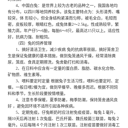
4、中国白兔：是世界上较为古老的品种之一，我国各地均
有分布，以四川等地饲养较多。该兔主要特点为：头形清秀、嘴
较突，体 形较小，但全身结构紧凑而匀称，被毛全白，毛短而
密，皮板较厚，眼睛红色，成兔体重2～2.5kg，性成熟较早，繁
殖力高，年产仔5～6胎，每胎6～8只，最高达15只以上。适应性
好，抗病力强、耐粗饲。
（四）兔的饲养管理
1、搞好清洁卫生，减少疾病 兔的抗病率很弱，搞好笼舍卫
生是保证兔健康的基本措施，做到兔笼通风干燥，经常清除粪
尿，笼底、食具定期擦洗，兔舍勤打扫和消毒。
2、在日料中应含有一定量的蛋白质、脂肪、碳水化合物、
矿物质、维生素等。
3、喂料要定时定量 根据兔子生活习性，喂料也要定时、定
餐。一般日喂2餐为宜，做到早餐早、晚餐多而迟。根据不同饲
料和季节，生长阶段要按情喂量。
4、注意冬季保暖，夏季防暑，梅季防潮，保持笼舍通风良
好 ，避免因环境不适所引起各种疾病。
5、定期免疫。仔兔断奶时应注射免疫疫苗，每兔１毫升，
隔10天后再注射１次兔瘟、巴氏杆菌、魏氏梭菌三联苗，每兔２
毫升。以后每隔４个月注射１次三联苗。注射疫苗要做好消毒工