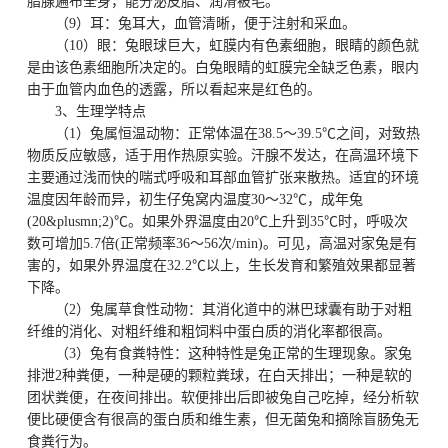
脂腺遍布全身，能分泌皮脂、润滑被毛。
（9）耳：兔耳大，血管清晰，便于注射和采血。
（10）眼：兔眼球巨大，虹膜内有色素细胞，眼睛的颜色就
是由该色素细胞所决定的。白兔眼睛的虹膜完全缺乏色素，眼内
由于血管内血色的透露，所以看起来是红色的。
3、生理学特点
（1）兔属恒温动物：正常体温在38.5～39.5℃之间，对致热
物质反应敏感，适于用作热原实验。汗腺不发达，在高温环境下
主要通过浅而快的喘式呼吸和耳部血管扩张来散热。适宜的环境
温度因年龄而异，初生仔兔窝内温度30～32℃，成年兔
(20&plusmn;2)℃。如果外界温度由20℃上升到35℃时，呼吸次
数可增加5.7倍(正常频率36～56次/min)。可见，高温对家兔是有
害的，如果外界温度在32.2℃以上，生长发育和繁殖效果都显著
下降。
（2）兔属草食性动物：其消化道中的淋巴球囊有助于对粗
纤维的消化、对粗纤维和粗饲料中蛋白质的消化率都很高。
（3）兔有食粪特性：这种特性是兔正常的生理现象。家兔
排泄2种粪便，一种是硬的颗粒粪球，在白天排出；一种是软的
团状粪便，在夜间排出。软便排出后即被兔自己吃掉，经分析软
便比硬便含有很高的蛋白质和维生素，但无菌兔和摘除盲肠兔无
食粪行为。