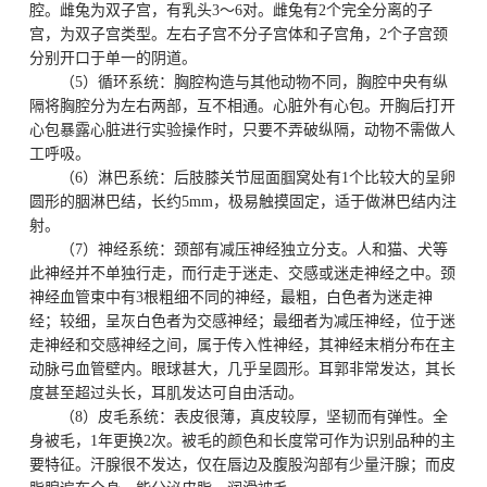
腔。雌兔为双子宫，有乳头3～6对。雌兔有2个完全分离的子
宫，为双子宫类型。左右子宫不分子宫体和子宫角，2个子宫颈
分别开口于单一的阴道。
（5）循环系统：胸腔构造与其他动物不同，胸腔中央有纵
隔将胸腔分为左右两部，互不相通。心脏外有心包。开胸后打开
心包暴露心脏进行实验操作时，只要不弄破纵隔，动物不需做人
工呼吸。
（6）淋巴系统：后肢膝关节屈面腘窝处有1个比较大的呈卵
圆形的胭淋巴结，长约5mm，极易触摸固定，适于做淋巴结内注
射。
（7）神经系统：颈部有减压神经独立分支。人和猫、犬等
此神经并不单独行走，而行走于迷走、交感或迷走神经之中。颈
神经血管束中有3根粗细不同的神经，最粗，白色者为迷走神
经；较细，呈灰白色者为交感神经；最细者为减压神经，位于迷
走神经和交感神经之间，属于传入性神经，其神经末梢分布在主
动脉弓血管壁内。眼球甚大，几乎呈圆形。耳郭非常发达，其长
度甚至超过头长，耳肌发达可自由活动。
（8）皮毛系统：表皮很薄，真皮较厚，坚韧而有弹性。全
身被毛，1年更换2次。被毛的颜色和长度常可作为识别品种的主
要特征。汗腺很不发达，仅在唇边及腹股沟部有少量汗腺；而皮