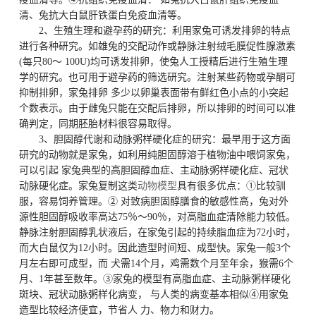
清、兔抗大白鼠肝铁蛋白免疫血清等。
2、生殖生理和避孕药的研究：利用家兔可诱发排卵的特点
进行各种研究。如雄兔的交配动作或静脉注射绒毛膜促性腺激素
(每只80～ 100U)均可诱发排卵，使兔人工授精后进行生殖生理
学的研究。也可用于避孕药的筛选研究。注射某些药物或孕酮可
抑制排卵，家兔排卵 多少以卵巢表面带有鲜红色小点的小突起
个数表示。由于雌兔只能在交配后排卵，所以排卵的时间可以准
确判定，同期胚胎材料很容易取得。
3、胆固醇代谢和动脉粥样硬化症的研究：最早用于这方面
研究的动物就是家兔，如利用纯胆固醇溶于植物油中喂饲家兔，
可以引起 家兔典型的高胆固醇血症、主动脉粥样硬化症、冠状
动脉硬化症。家兔复制这类
动物模型
具有很多优点：①比较驯
服，容易饲养管理。② 对致病胆固醇膳食的敏感性高，兔对外
源性胆固醇吸收率高达75％～90％，对高脂血症清除能力较低。
静脉注射胆固醇乳状液后，在家兔引起的持续脂血症为72小时，
而大白鼠仅为12小时。因此造型时间短、成型快。家兔一般3个
月左右即可成型，而 犬需14个月，鸡需数个月至年余，猴需6个
月、1年甚至数年。③家兔的模型有高脂血症、主动脉粥样硬化
斑块、冠状动脉粥样化病变， 与人类的病变基本相似④用家兔
造型比较经济便宜，节省人 力、物力和财力。