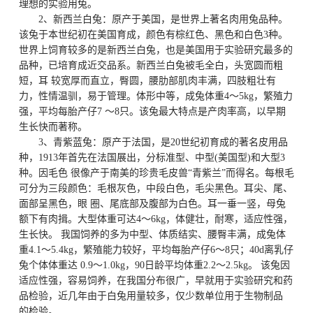
理想的实验用兔。
2、新西兰白兔：原产于美国，是世界上著名肉用兔品种。
该兔于本世纪初在美国育成，颜色有棕红色、黑色和白色3种。
世界上饲育较多的是新西兰白兔，也是美国用于实验研究最多的
品种，已培育成近交品系。新西兰白兔被毛全白，头宽圆而粗
短，耳 较宽厚而直立，臀圆，腰肋部肌肉丰满，四肢粗壮有
力，性情温驯，易于管理。体形中等，成兔体重4～5kg，繁殖力
强，平均每胎产仔7 ～8只。该兔最大特点是产肉率高，以早期
生长快而著称。
3、青紫蓝兔：原产于法国，是20世纪初育成的著名皮用品
种，1913年首先在法国展出，分标准型、中型(美国型)和大型3
种。因毛色 很像产于南美的珍贵毛皮兽“青紫兰”而得名。每根毛
可分为三段颜色：毛根灰色，中段白色，毛尖黑色。耳尖、尾、
面部呈黑色，眼 圈、尾底部及腹部为白色。耳一垂一竖，母兔
额下有肉揖。大型体重可达4～6kg，体健壮，耐寒，适应性强，
生长快。 我国饲养的多为中型、体质结实、腰臀丰满，成兔体
重4.1～5.4kg，繁殖能力较好，平均每胎产仔6～8只；40d离乳仔
兔个体体重达 0.9～1.0kg，90日龄平均体重2.2～2.5kg。 该兔因
适应性强，容易饲养，在我国分布很广，早就用于实验研究和药
品检验，近几年由于白兔用量较多，仅少数单位用于生物制品
的检验。